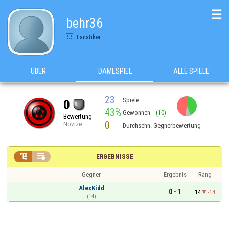
☰
behr36
Fanatiker
ÜBER
DAMESPIEL
ALLE SPIELE
23
Spiele
0
43%
Gewonnen
(10)
Bewertung
0
Novize
Durchschn. Gegnerbewertung


ERGEBNISSE
Gegner
Ergebnis
Rang
AlexKidd
0 - 1
14
-14
(14)