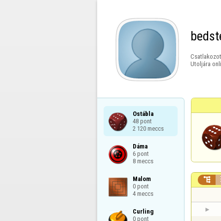
bedst
Csatlakozot
Utoljára onl
Ostábla

48 pont

2 120 meccs
Dáma

6 pont

8 meccs
Malom


0 pont

4 meccs
Curling

0 pont
