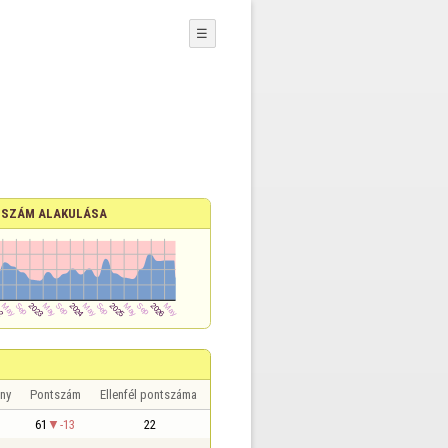
☰
SZÁM ALAKULÁSA
ny
Pontszám
Ellenfél pontszáma
61
-13
22