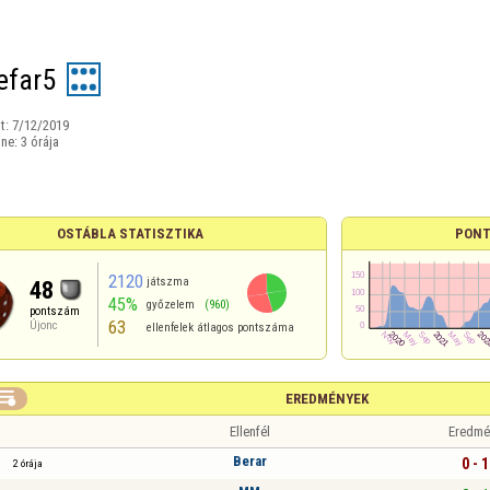
efar5
t:
7/12/2019
ine:
3 órája
OSTÁBLA STATISZTIKA
PONT
2120
játszma
48
45%
győzelem
(960)
pontszám
63
Újonc
ellenfelek átlagos pontszáma

EREDMÉNYEK
Ellenfél
Eredmé
Berar
0 - 1
2 órája