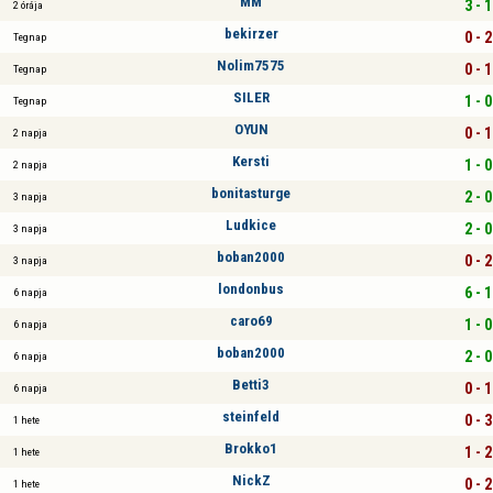
MM
3 - 1
2 órája
bekirzer
0 - 2
Tegnap
Nolim7575
0 - 1
Tegnap
SILER
1 - 0
Tegnap
OYUN
0 - 1
2 napja
Kersti
1 - 0
2 napja
bonitasturge
2 - 0
3 napja
Ludkice
2 - 0
3 napja
boban2000
0 - 2
3 napja
londonbus
6 - 1
6 napja
caro69
1 - 0
6 napja
boban2000
2 - 0
6 napja
Betti3
0 - 1
6 napja
steinfeld
0 - 3
1 hete
Brokko1
1 - 2
1 hete
NickZ
0 - 2
1 hete