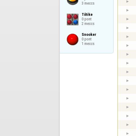
3 meccs
Tőtike

0 pont

2 meccs
Snooker

0 pont

1 meccs