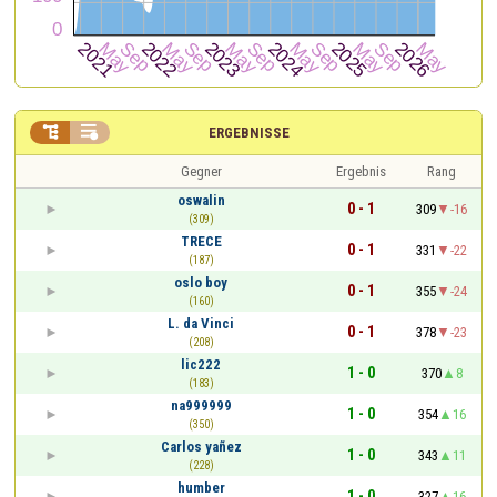


ERGEBNISSE
Gegner
Ergebnis
Rang
oswalin
0 - 1
309
-16
(309)
TRECE
0 - 1
331
-22
(187)
oslo boy
0 - 1
355
-24
(160)
L. da Vinci
0 - 1
378
-23
(208)
lic222
1 - 0
370
8
(183)
na999999
1 - 0
354
16
(350)
Carlos yañez
1 - 0
343
11
(228)
humber
1 - 0
327
16