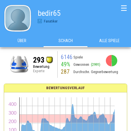
☰
bedir65
Fanatiker
ÜBER
SCHACH
ALLE SPIELE
6146
Spiele
293
49%
Gewonnen
(2991)
Bewertung
287
Experte
Durchschn. Gegnerbewertung
BEWERTUNGSVERLAUF