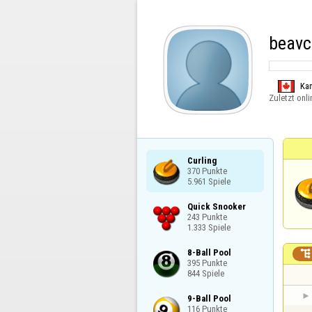
beav
Ka
Zuletzt onli
Curling

370 Punkte

5.961 Spiele
Quick Snooker

243 Punkte

1.333 Spiele
8-Ball Pool


395 Punkte

844 Spiele
9-Ball Pool

116 Punkte
