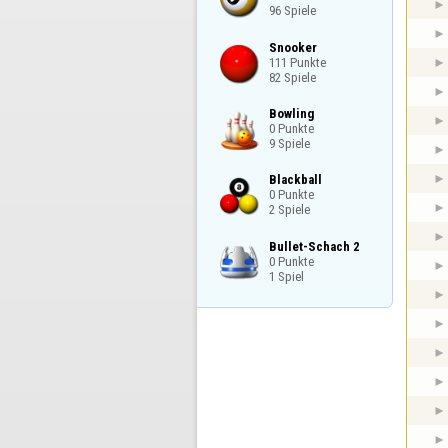
96 Spiele
Snooker

111 Punkte

82 Spiele
Bowling

0 Punkte

9 Spiele
Blackball

0 Punkte

2 Spiele
Bullet-Schach 2

0 Punkte

1 Spiel