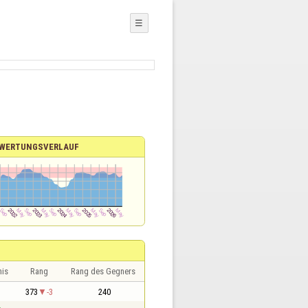
☰
WERTUNGSVERLAUF
nis
Rang
Rang des Gegners
1
373
-3
240