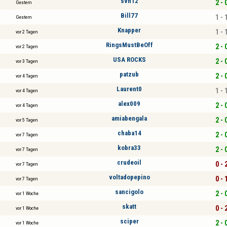
svh12
2 - 
Gestern
Bill77
1 - 
Gestern
Knapper
1 - 
vor 2 Tagen
RingsMustBeOff
2 - 
vor 2 Tagen
USA ROCKS
2 - 
vor 3 Tagen
patzub
2 - 
vor 4 Tagen
Laurent0
1 - 
vor 4 Tagen
alex009
2 - 
vor 4 Tagen
amiabengala
2 - 
vor 5 Tagen
chaba14
2 - 
vor 7 Tagen
kobra33
2 - 
vor 7 Tagen
crudeoil
0 - 
vor 7 Tagen
voltadopepino
0 - 
vor 7 Tagen
sancigolo
2 - 
vor 1 Woche
skatt
0 - 
vor 1 Woche
sciper
2 - 
vor 1 Woche