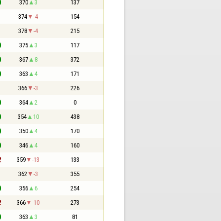
0
370
3
137
1
374
-4
154
1
378
-4
215
0
375
3
117
0
367
8
372
0
363
4
171
1
366
-3
226
0
364
2
0
0
354
10
438
0
350
4
170
0
346
4
160
2
359
-13
133
1
362
-3
355
0
356
6
254
2
366
-10
273
0
363
3
81