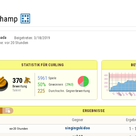
champ
nada
Beigetreten:
3/18/2019
ne:
vor 20 Stunden
STATISTIK FÜR CURLING
BE
5961
Spiele
370
50%
Gewonnen
(2963)
Bewertung
225
Talent
Durchschn. Gegnerbewertung

ERGEBNISSE
Gegner
Ergeb
singingskidoo
1 - 
vor 20 Stunden