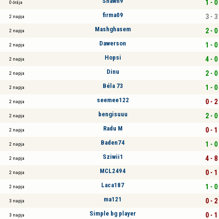
Shawn9
1 - 0
0 órája
firma09
3 - 3
2 napja
Mashghasem
2 - 0
2 napja
Dawerson
1 - 0
2 napja
Hopsi
4 - 0
2 napja
Dinu
2 - 0
2 napja
Béla 73
1 - 0
2 napja
seemee122
0 - 2
2 napja
bengisuuu
2 - 0
2 napja
Radu M
0 - 1
2 napja
Baden74
1 - 0
2 napja
Sziwii1
4 - 8
2 napja
MCL2494
0 - 1
2 napja
Laca187
1 - 0
2 napja
ma121
0 - 2
3 napja
Simple bg player
0 - 1
3 napja