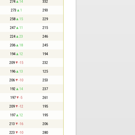
274
14
332
273
1
293
258
15
229
247
11
215
224
23
246
206
18
245
194
12
194
209
-15
232
196
13
125
206
-10
253
192
14
237
197
-5
261
209
-12
195
197
12
195
213
-16
206
223
-10
280