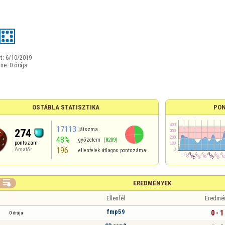
t:
6/10/2019
ine:
0 órája
OSTÁBLA STATISZTIKA
PON
17113
játszma
274
48%
győzelem
(8209)
pontszám
196
Amatőr
ellenfelek átlagos pontszáma

EREDMÉNYEK
Ellenfél
Eredmé
fmp59
0 - 1
0 órája