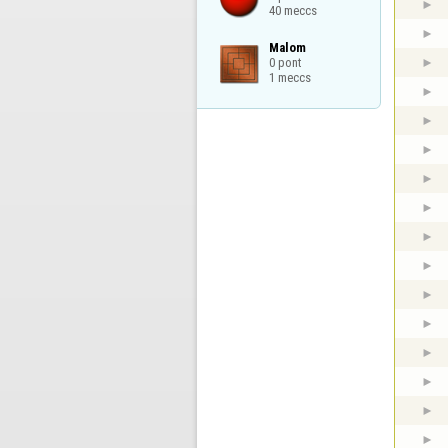
40 meccs
Malom

0 pont

1 meccs