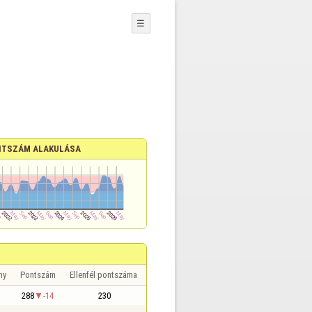
☰
TSZÁM ALAKULÁSA
ny
Pontszám
Ellenfél pontszáma
288
-14
230