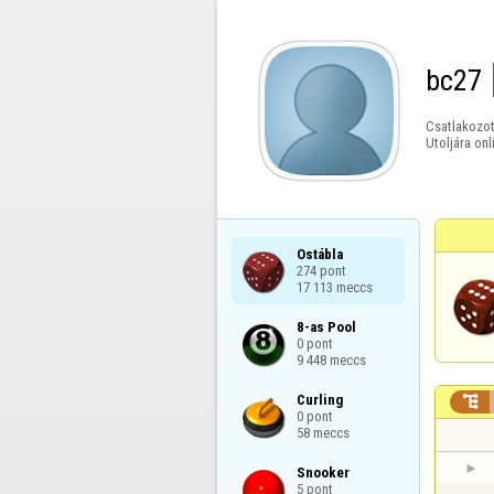
bc27
Csatlakozot
Utoljára onl
Ostábla

274 pont

17 113 meccs
8-as Pool

0 pont

9 448 meccs
Curling


0 pont

58 meccs
Snooker

5 pont
