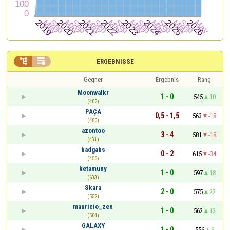


ERGEBNISSE
Gegner
Ergebnis
Rang
Moonwalkr
1 - 0
545
10
(402)
PAÇA
0,5 - 1,5
563
-18
(480)
azontoo
3 - 4
581
-18
(431)
badgabs
0 - 2
615
-34
(456)
ketamuny
1 - 0
597
18
(633)
Skara
2 - 0
575
22
(552)
mauricio_zen
1 - 0
562
13
(504)
GALAXY
1 - 0
556
6