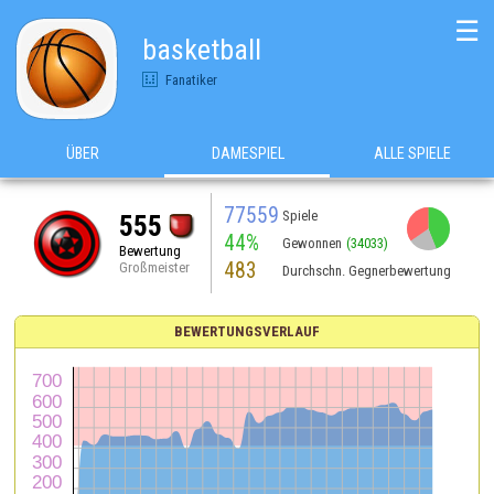
☰
basketball
Fanatiker
ÜBER
DAMESPIEL
ALLE SPIELE
77559
Spiele
555
44%
Gewonnen
(34033)
Bewertung
483
Großmeister
Durchschn. Gegnerbewertung
BEWERTUNGSVERLAUF