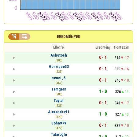


EREDMÉNYEK
Ellenfél
Eredmény
Pontszám
Ashutosh
0 - 1
314
-17
(300)
Henrique53
0 - 1
330
-16
(326)
senci_5
0 - 1
340
-10
(467)
samgern
1 - 0
326
14
(285)
Taytar
0 - 1
343
-17
(321)
Alexandra91
1 - 0
327
16
(320)
John979
0 - 1
337
-10
(477)
Tataroğlu
1 - 0
317
20