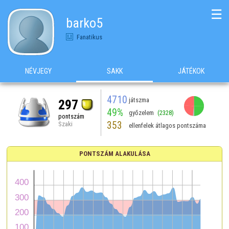
☰
barko5
Fanatikus
NÉVJEGY
SAKK
JÁTÉKOK
4710
játszma
297
49%
győzelem
(2328)
pontszám
353
Szaki
ellenfelek átlagos pontszáma
PONTSZÁM ALAKULÁSA