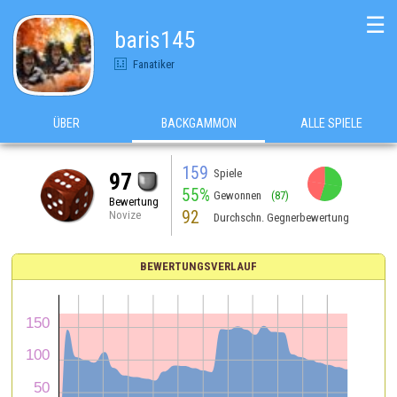
☰
baris145
Fanatiker
ÜBER
BACKGAMMON
ALLE SPIELE
159
Spiele
97
55%
Gewonnen
(87)
Bewertung
92
Novize
Durchschn. Gegnerbewertung
BEWERTUNGSVERLAUF