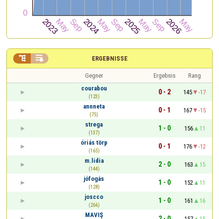


ERGEBNISSE
Gegner
Ergebnis
Rang
courabou
0 - 2
145
-17
(123)
annneta
0 - 1
167
-15
(75)
strega
1 - 0
156
11
(137)
óriás törp
0 - 1
176
-12
(165)
m.lidia
2 - 0
163
15
(144)
jófogás
1 - 0
152
11
(128)
joscco
1 - 0
161
16
(266)
MAVIŞ
2 - 0
157
15