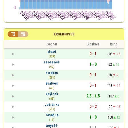


ERGEBNISSE
Gegner
Ergebnis
Rang
alex6
0 - 1
108
-15
(139)
csocsó40
1 - 0
92
16
(92)
karabas
0 - 1
94
-2
(591)
Bralves
0 - 1
113
-19
(40)
keylock
2,5 - 1,5
107
6
(86)
Jadranka
0 - 2
120
-13
(297)
Tasahua
1 - 0
108
12
(19)
weys99
1 - 1
109
-1