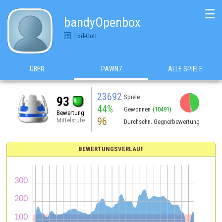
☰
bandyOpenbox
Fod-Gott
ÜBER
PAWN7
ALLE SPIELE
23692
Spiele
93
44%
Gewonnen
(10491)
Bewertung
96
Mittelstufe
Durchschn. Gegnerbewertung
BEWERTUNGSVERLAUF