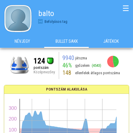
☰
balto
Befolyásos tag
NÉVJEGY
BULLET SAKK
JÁTÉKOK
9940
játszma
124
46%
győzelem
(4543)
pontszám
148
Középmezőny
ellenfelek átlagos pontszáma
PONTSZÁM ALAKULÁSA