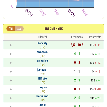


EREDMÉNYEK
Ellenfél
Eredmény
Pontszám
Karvaly
3,5 - 10,5
135
-11
(187)
chonicol
4 - 1
117
18
(113)
eszel69
0 - 2
139
-22
(164)
j.mayall
1 - 1
144
-5
(65)
Elfisio
2 - 1
138
6
(100)
Loppa
0 - 1
156
-18
(114)
kerike63
2 - 0
136
20
(82)
Luca5
8 - 2
108
10