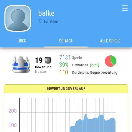
☰
balke
Fanatiker
ÜBER
SCHACH
ALLE SPIELE
7131
Spiele
19
39%
Gewonnen
(2750)
Bewertung
110
Novize
Durchschn. Gegnerbewertung
BEWERTUNGSVERLAUF