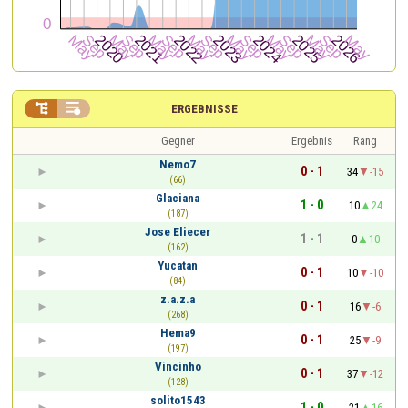


ERGEBNISSE
Gegner
Ergebnis
Rang
Nemo7
0 - 1
34
-15
(66)
Glaciana
1 - 0
10
24
(187)
Jose Eliecer
1 - 1
0
10
(162)
Yucatan
0 - 1
10
-10
(84)
z.a.z.a
0 - 1
16
-6
(268)
Hema9
0 - 1
25
-9
(197)
Vincinho
0 - 1
37
-12
(128)
solito1543
1 - 0
21
16