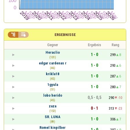


ERGEBNISSE
Gegner
Ergebnis
Rang
Heraclio
1 - 0
299
8
(101)
edgar cardenas r
1 - 0
293
6
(46)
krikla18
1 - 0
287
6
(45)
1gyula
1 - 0
280
7
(51)
lobo herido
0,5 - 0,5
290
-10
(45)
zaza
0 - 1
313
-23
(153)
SR. LUNA
1 - 0
306
7
(89)
Romel kinpilber
1 - 0
297
9