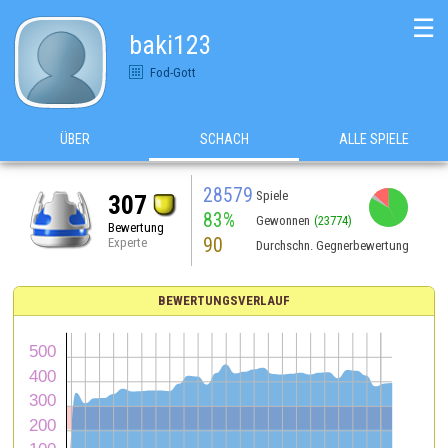
☰
baki123
Fod-Gott
ÜBER
SCHACH
ALLE SPIELE
28579
Spiele
307
83%
Gewonnen
(23774)
Bewertung
90
Experte
Durchschn. Gegnerbewertung
BEWERTUNGSVERLAUF