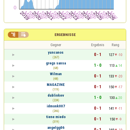


ERGEBNISSE
Gegner
Ergebnis
Rang
yuncanos
0 - 1
127
-10
(267)
gregs sansa
1 - 0
113
14
(68)
Wilman
0 - 1
133
-20
(48)
MAGAZINE
0 - 1
150
-17
(119)
dublinkev
1 - 0
130
20
(224)
idmonk007
0 - 1
141
-11
(246)
tiene miedo
0 - 1
150
-9
(319)
angelgg06
0 - 1
169
-19