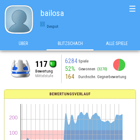
☰
bailosa
Despot
ÜBER
BLITZSCHACH
ALLE SPIELE
6284
Spiele
117
52%
Gewonnen
(3270)
Bewertung
164
Mittelstufe
Durchschn. Gegnerbewertung
BEWERTUNGSVERLAUF