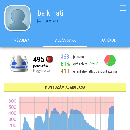
☰
baik hati
Fanatikus
NÉVJEGY
VILLÁMSAKK
JÁTÉKOK
3681
játszma
495
61%
győzelem
(2231)
pontszám
413
Nagymester
ellenfelek átlagos pontszáma
PONTSZÁM ALAKULÁSA