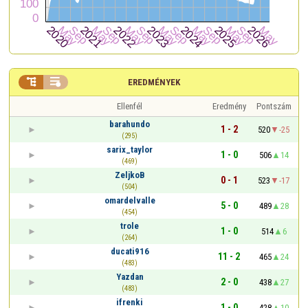


EREDMÉNYEK
Ellenfél
Eredmény
Pontszám
barahundo
1 - 2
520
-25
(295)
sarix_taylor
1 - 0
506
14
(469)
ZeljkoB
0 - 1
523
-17
(504)
omardelvalle
5 - 0
489
28
(454)
trole
1 - 0
514
6
(264)
ducati916
11 - 2
465
24
(483)
Yazdan
2 - 0
438
27
(483)
ifrenki
1 - 0
428
10