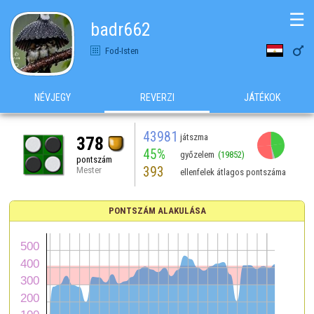
☰
badr662

Fod-Isten
NÉVJEGY
REVERZI
JÁTÉKOK
43981
játszma
378
45%
győzelem
(19852)
pontszám
393
Mester
ellenfelek átlagos pontszáma
PONTSZÁM ALAKULÁSA