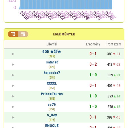


EREDMÉNYEK
Ellenfél
Eredmény
Pontszám
GOD 🔥😈🔥
0 - 1
389
-11
(497)
satanet
0 - 2
412
-23
(421)
halacska7
1 - 0
389
23
(551)
XXXXL
0 - 1
407
-18
(357)
PrinceTaurus
1 - 0
393
14
(356)
cc76
1 - 0
378
15
(359)
S_Key
0 - 1
393
-15
(419)
ENOQUE
0 - 1
405
-12