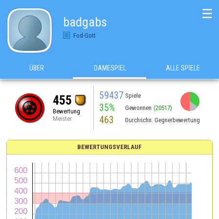
☰
badgabs
Fod-Gott
ÜBER
DAMESPIEL
ALLE SPIELE
59437
Spiele
455
35%
Gewonnen
(20517)
Bewertung
463
Meister
Durchschn. Gegnerbewertung
BEWERTUNGSVERLAUF