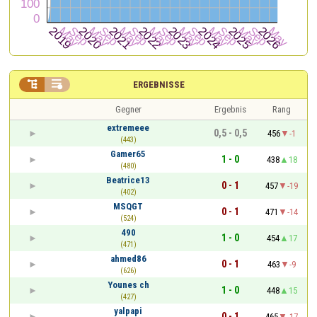


ERGEBNISSE
Gegner
Ergebnis
Rang
extremeee
0,5 - 0,5
456
-1
(443)
Gamer65
1 - 0
438
18
(480)
Beatrice13
0 - 1
457
-19
(402)
MSQGT
0 - 1
471
-14
(524)
490
1 - 0
454
17
(471)
ahmed86
0 - 1
463
-9
(626)
Younes ch
1 - 0
448
15
(427)
yalpapi
0 - 1
465
-17