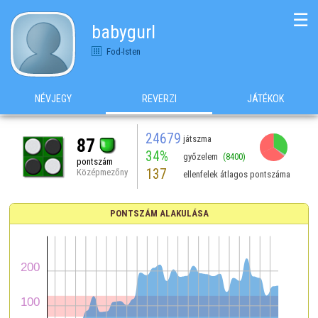
☰
babygurl
Fod-Isten
NÉVJEGY
REVERZI
JÁTÉKOK
24679
játszma
87
34%
győzelem
(8400)
pontszám
137
Középmezőny
ellenfelek átlagos pontszáma
PONTSZÁM ALAKULÁSA