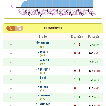


EREDMÉNYEK
Ellenfél
Eredmény
Pontszám
flyingbum
1 - 2
77
10
(384)
Luxcum
0 - 4
108
-31
(~45)
nina4444
1 - 1
106
2
(137)
Jeghjeghe
0 - 2
124
-18
(218)
bobj
1 - 0
105
19
(173)
Namoral
0 - 1
118
-13
(183)
zulyenero
1 - 0
101
17
(125)
sunrunner
0 - 1
121
-20