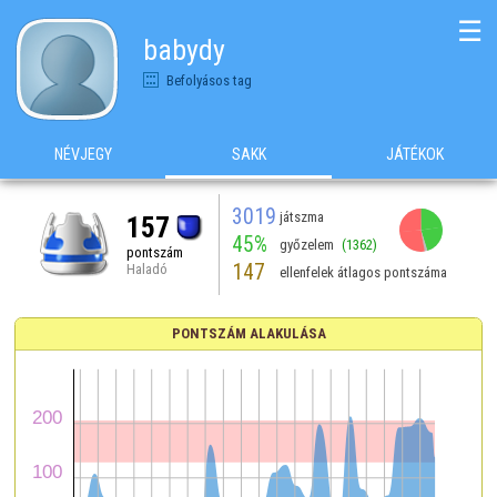
☰
babydy
Befolyásos tag
NÉVJEGY
SAKK
JÁTÉKOK
3019
játszma
157
45%
győzelem
(1362)
pontszám
147
Haladó
ellenfelek átlagos pontszáma
PONTSZÁM ALAKULÁSA