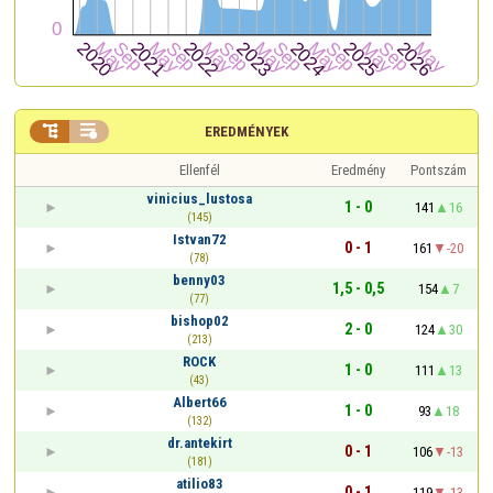


EREDMÉNYEK
Ellenfél
Eredmény
Pontszám
vinicius_lustosa
1 - 0
141
16
(145)
Istvan72
0 - 1
161
-20
(78)
benny03
1,5 - 0,5
154
7
(77)
bishop02
2 - 0
124
30
(213)
ROCK
1 - 0
111
13
(43)
Albert66
1 - 0
93
18
(132)
dr.antekirt
0 - 1
106
-13
(181)
atilio83
0 - 1
119
-13