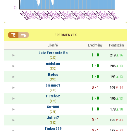


EREDMÉNYEK
Ellenfél
Eredmény
Pontszám
Luiz Fernando Bo
1 - 0
219
16
(227)
midolam
1 - 0
206
13
(132)
Badss
1 - 0
193
13
(135)
brianno1
0 - 1
209
-16
(200)
Hutch52
1 - 0
196
13
(125)
Gwr800
1 - 0
178
18
(221)
Juliet7
0 - 1
195
-17
(182)
Tinker999
0 - 1
212
-17