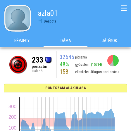
☰
azla01
Despota
NÉVJEGY
DÁMA
JÁTÉKOK
32645
játszma
233
48%
győzelem
(15714)
pontszám
158
Haladó
ellenfelek átlagos pontszáma
PONTSZÁM ALAKULÁSA