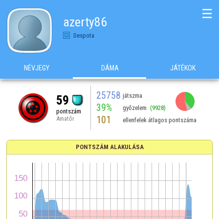
☰
azerty86
Despota
NÉVJEGY
DÁMA
JÁTÉKOK
25758
játszma
59
39%
győzelem
(9928)
pontszám
101
Amatőr
ellenfelek átlagos pontszáma
PONTSZÁM ALAKULÁSA