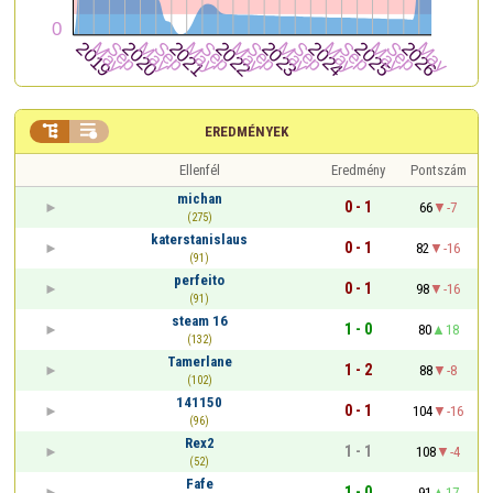


EREDMÉNYEK
Ellenfél
Eredmény
Pontszám
michan
0 - 1
66
-7
(275)
katerstanislaus
0 - 1
82
-16
(91)
perfeito
0 - 1
98
-16
(91)
steam 16
1 - 0
80
18
(132)
Tamerlane
1 - 2
88
-8
(102)
141150
0 - 1
104
-16
(96)
Rex2
1 - 1
108
-4
(52)
Fafe
1 - 0
91
17