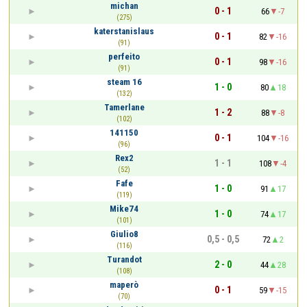
michan
0 - 1
66
-7
(275)
katerstanislaus
0 - 1
82
-16
(91)
perfeito
0 - 1
98
-16
(91)
steam 16
1 - 0
80
18
(132)
Tamerlane
1 - 2
88
-8
(102)
141150
0 - 1
104
-16
(96)
Rex2
1 - 1
108
-4
(52)
Fafe
1 - 0
91
17
(119)
Mike74
1 - 0
74
17
(101)
Giulio8
0,5 - 0,5
72
2
(116)
Turandot
2 - 0
44
28
(108)
maperò
0 - 1
59
-15
(70)