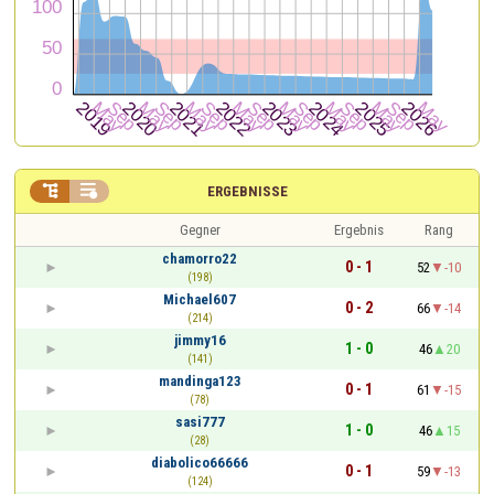


ERGEBNISSE
Gegner
Ergebnis
Rang
chamorro22
0 - 1
52
-10
(198)
Michael607
0 - 2
66
-14
(214)
jimmy16
1 - 0
46
20
(141)
mandinga123
0 - 1
61
-15
(78)
sasi777
1 - 0
46
15
(28)
diabolico66666
0 - 1
59
-13
(124)