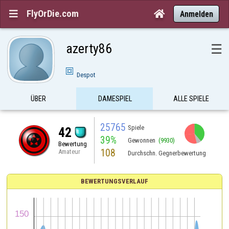
FlyOrDie.com


Anmelden
azerty86
☰
Despot
ÜBER
DAMESPIEL
ALLE SPIELE
25765
Spiele
42
39%
Gewonnen
(9930)
Bewertung
108
Amateur
Durchschn. Gegnerbewertung
BEWERTUNGSVERLAUF