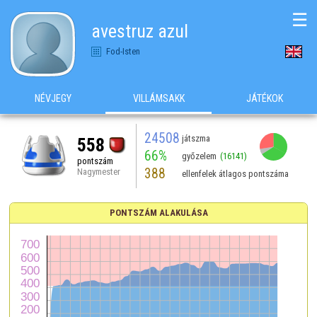
☰
avestruz azul
Fod-Isten
NÉVJEGY
VILLÁMSAKK
JÁTÉKOK
24508
játszma
558
66%
győzelem
(16141)
pontszám
388
Nagymester
ellenfelek átlagos pontszáma
PONTSZÁM ALAKULÁSA