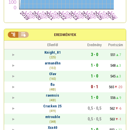


EREDMÉNYEK
Ellenfél
Eredmény
Pontszám
Knight_81
3 - 0
551
7
(225)
armandhn
1 - 0
548
3
(132)
Olav
1 - 0
545
3
(165)
flo
0 - 1
565
-20
(483)
raemsis
1 - 0
556
9
(403)
Cracken 25
0,5 - 0,5
562
-6
(419)
mtrouble
0,5 - 0,5
563
-1
(548)
Xxx40
1 - 0
552
11