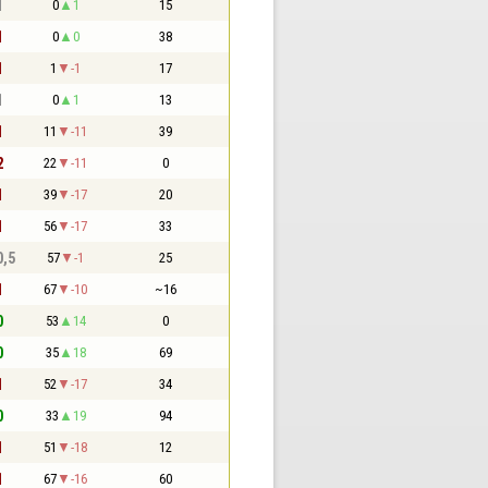
1
0
1
15
1
0
0
38
1
1
-1
17
1
0
1
13
1
11
-11
39
2
22
-11
0
1
39
-17
20
1
56
-17
33
0,5
57
-1
25
1
67
-10
~16
0
53
14
0
0
35
18
69
1
52
-17
34
0
33
19
94
1
51
-18
12
1
67
-16
60