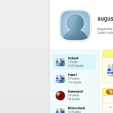
augus
Beigetreten
Zuletzt onli
Schach

1 Punkt

4.570 Spiele
Pawn7

0 Punkte

114 Spiele
Damespiel


0 Punkte

28 Spiele
Blitzschach

15 Punkte
