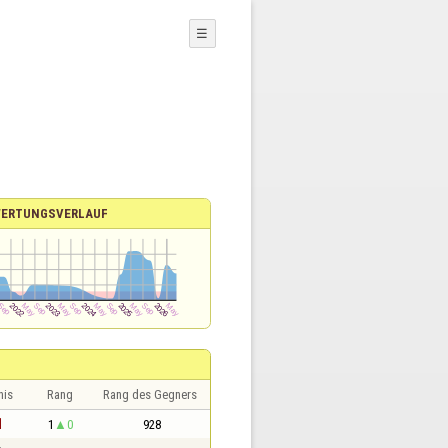
☰
ERTUNGSVERLAUF
nis
Rang
Rang des Gegners
1
1
0
928