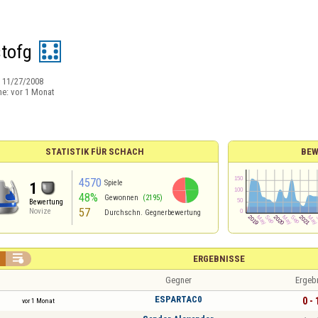
tofg
:
11/27/2008
ne:
vor 1 Monat
STATISTIK FÜR SCHACH
BEW
4570
Spiele
1
48%
Gewonnen
(2195)
Bewertung
57
Novize
Durchschn. Gegnerbewertung

ERGEBNISSE
Gegner
Ergeb
ESPARTAC0
0 - 
vor 1 Monat