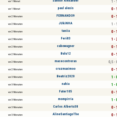
Sandor Alexander
1 - 
vor 1 Monat
paul alexis
0 - 
vor 1 Monat
FERNANDO9
0 - 
vor 2 Monaten
JUkiNHA
1 - 
vor 2 Monaten
taniia
0 - 
vor 2 Monaten
Feri83
1 - 
vor 2 Monaten
cabowagner
0 - 
vor 2 Monaten
Balu12
0 - 
vor 2 Monaten
macecontreras
0,5 - 
vor 2 Monaten
cruzmaximoo
0 - 
vor 2 Monaten
Beatriz2020
1 - 
vor 3 Monaten
nahia
1 - 
vor 3 Monaten
Fater105
0 - 
vor 3 Monaten
mompirria
1 - 
vor 3 Monaten
Carlos Alberto38
0 - 
vor 3 Monaten
AlineSantiagoThe
0 - 
vor 3 Monaten