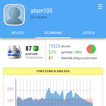
☰
atom100
Fod-Isten
NÉVJEGY
VILLÁMSAKK
JÁTÉKOK
19326
játszma
87
51%
győzelem
(9803)
pontszám
81
Középmezőny
ellenfelek átlagos pontszáma
PONTSZÁM ALAKULÁSA