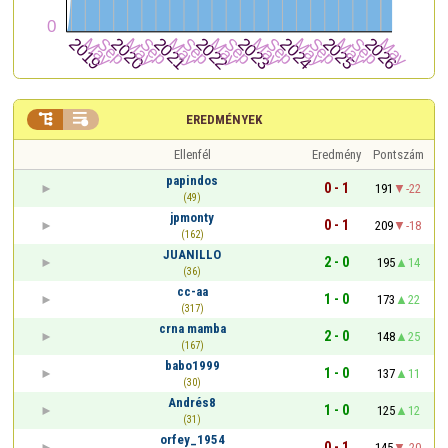


EREDMÉNYEK
Ellenfél
Eredmény
Pontszám
papindos
0 - 1
191
-22
(49)
jpmonty
0 - 1
209
-18
(162)
JUANILLO
2 - 0
195
14
(36)
cc-aa
1 - 0
173
22
(317)
crna mamba
2 - 0
148
25
(167)
babo1999
1 - 0
137
11
(30)
Andrés8
1 - 0
125
12
(31)
orfey_1954
0 - 1
145
-20