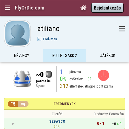
FlyOrDie.com


Bejelentkezés
atiliano
☰
Fod-Isten
NÉVJEGY
BULLET SAKK 2
JÁTÉKOK
1
játszma
~0
0%
győzelem
(0)
pontszám
312
Újonc
ellenfelek átlagos pontszáma


EREDMÉNYEK
Ellenfél
Eredmény
Pontszám
SEBASCO
0 - 1
~0
0
(312)