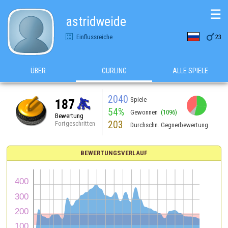
☰
astridweide

Einflussreiche
23
ÜBER
CURLING
ALLE SPIELE
2040
Spiele
187
54%
Gewonnen
(1096)
Bewertung
203
Fortgeschritten
Durchschn. Gegnerbewertung
BEWERTUNGSVERLAUF