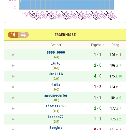


ERGEBNISSE
Gegner
Ergebnis
Rang
0000_0000
1 - 1
196
-1
(149)
_aLe_
2 - 0
193
7
(167)
JackLTC
4 - 0
175
18
(229)
fixifix
1 - 3
184
-9
(160)
awsomecurler
1 - 1
184
0
(180)
Thomas2650
2 - 0
177
7
(134)
ibbooo72
1 - 1
175
2
(287)
Berghia
0 - 2
181
-6