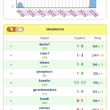


ERGEBNISSE
Gegner
Ergebnis
Rang
davila f
1 - 0
264
15
(233)
Catur7
1 - 2
274
-10
(260)
Inbano
1 - 0
264
10
(115)
peonpituco
1 - 0
255
9
(89)
Eumelio
0,5 - 0,5
255
0
(255)
gerardomendoza
1 - 0
235
20
(315)
DeanB
0 - 1
236
-1
(854)
selvass
0 - 1
250
-14