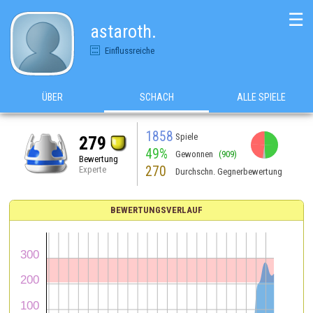
☰
astaroth.
Einflussreiche
ÜBER
SCHACH
ALLE SPIELE
1858
Spiele
279
49%
Gewonnen
(909)
Bewertung
270
Experte
Durchschn. Gegnerbewertung
BEWERTUNGSVERLAUF