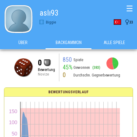
☰
aslı93

Biggie
33
ÜBER
BACKGAMMON
ALLE SPIELE
850
Spiele
0
45%
Gewonnen
(383)
Bewertung
0
Novize
Durchschn. Gegnerbewertung
BEWERTUNGSVERLAUF