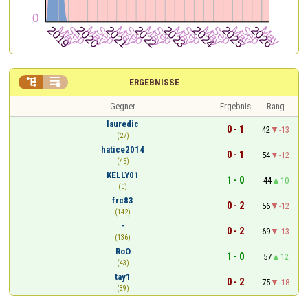


ERGEBNISSE
Gegner
Ergebnis
Rang
lauredic
0 - 1
42
-13
(27)
hatice2014
0 - 1
54
-12
(45)
KELLY01
1 - 0
44
10
(0)
frc83
0 - 2
56
-12
(142)
-
0 - 2
69
-13
(136)
RoO
1 - 0
57
12
(43)
tay1
0 - 2
75
-18
(39)