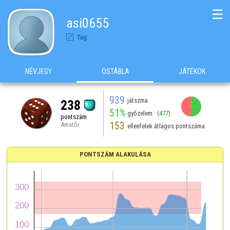
☰
asi0655
Tag
NÉVJEGY
OSTÁBLA
JÁTÉKOK
939
játszma
238
51%
győzelem
(477)
pontszám
153
Amatőr
ellenfelek átlagos pontszáma
PONTSZÁM ALAKULÁSA