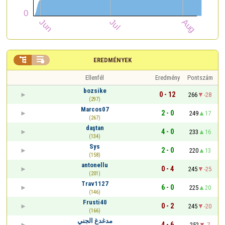


EREDMÉNYEK
Ellenfél
Eredmény
Pontszám
bozsike
0 - 12
266
-28
(297)
Marcos07
2 - 0
249
17
(267)
daştan
4 - 0
233
16
(134)
Sys
2 - 0
220
13
(158)
antonellu
0 - 4
245
-25
(201)
Trav1127
6 - 0
225
20
(146)
Frusti40
0 - 2
245
-20
(166)
مدغدغ الجني
4 - 6
252
-7