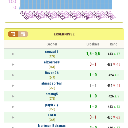


ERGEBNISSE
Gegner
Ergebnis
Rang
souza11
1,5 - 0,5
413
17
(479)
elzorro89
0 - 1
432
-19
(364)
Raven06
1 - 0
424
8
(247)
ahmadsorban
1 - 1
435
-11
(256)
omang5
1 - 0
426
9
(276)
papiruly
1 - 0
413
13
(356)
EGER
0 - 1
436
-23
(268)
Nariman Bakanas
2 - 0
419
17