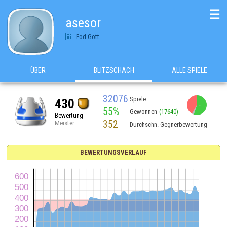
☰
asesor
Fod-Gott
ÜBER
BLITZSCHACH
ALLE SPIELE
32076
Spiele
430
55%
Gewonnen
(17640)
Bewertung
352
Meister
Durchschn. Gegnerbewertung
BEWERTUNGSVERLAUF