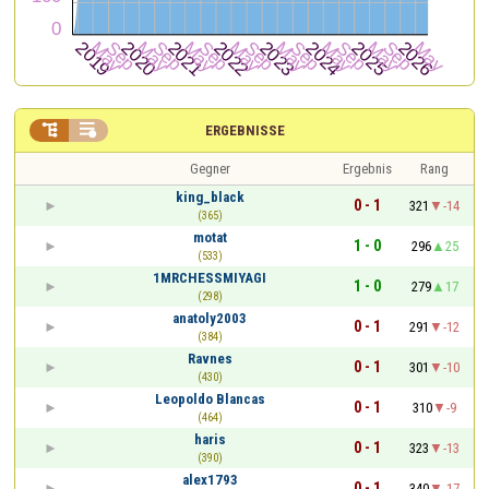


ERGEBNISSE
Gegner
Ergebnis
Rang
king_black
0 - 1
321
-14
(365)
motat
1 - 0
296
25
(533)
1MRCHESSMIYAGI
1 - 0
279
17
(298)
anatoly2003
0 - 1
291
-12
(384)
Ravnes
0 - 1
301
-10
(430)
Leopoldo Blancas
0 - 1
310
-9
(464)
haris
0 - 1
323
-13
(390)
alex1793
0 - 1
340
-17