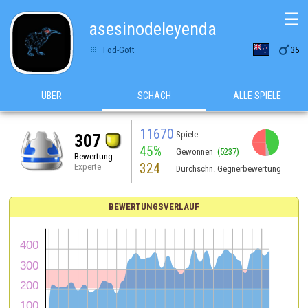
☰
asesinodeleyenda

Fod-Gott
35
ÜBER
SCHACH
ALLE SPIELE
11670
Spiele
307
45%
Gewonnen
(5237)
Bewertung
324
Experte
Durchschn. Gegnerbewertung
BEWERTUNGSVERLAUF