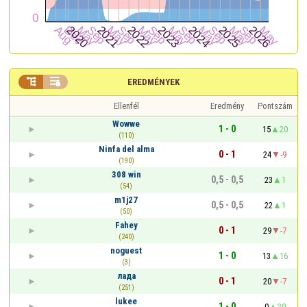


EREDMÉNYEK
Ellenfél
Eredmény
Pontszám
Wowwe
1 - 0
15
20
(110)
Ninfa del alma
0 - 1
24
-9
(190)
308 win
0,5 - 0,5
23
1
(54)
m1j27
0,5 - 0,5
22
1
(50)
Fahey
0 - 1
29
-7
(240)
noguest
1 - 0
13
16
(3)
лада
0 - 1
20
-7
(251)
lukee
1 - 0
0
20