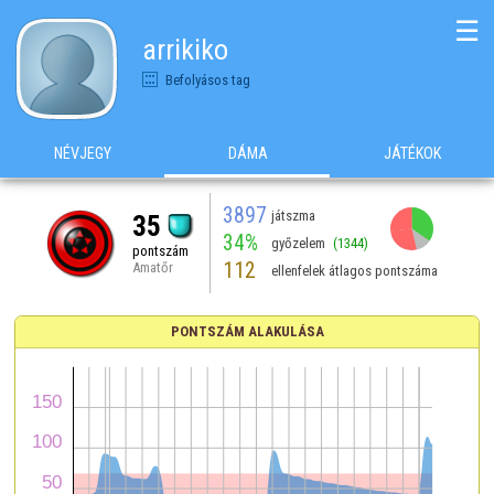
☰
arrikiko
Befolyásos tag
NÉVJEGY
DÁMA
JÁTÉKOK
3897
játszma
35
34%
győzelem
(1344)
pontszám
112
Amatőr
ellenfelek átlagos pontszáma
PONTSZÁM ALAKULÁSA