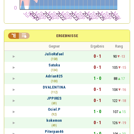


ERGEBNISSE
Gegner
Ergebnis
Rang
JulioRafael
0 - 1
90
-13
(158)
Satuka
0 - 1
105
-15
(134)
Adrian825
1 - 0
88
17
(100)
DVALENTINA
0 - 1
104
-16
(112)
JPPIRES
0 - 1
122
-18
(69)
Ociel.P
1 - 0
107
15
(92)
kokemon
0 - 1
126
-19
(49)
Piterpan46
1 - 0
106
20