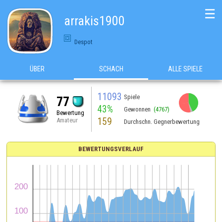
☰
arrakis1900
Despot
ÜBER
SCHACH
ALLE SPIELE
11093
Spiele
77
43%
Gewonnen
(4767)
Bewertung
159
Amateur
Durchschn. Gegnerbewertung
BEWERTUNGSVERLAUF