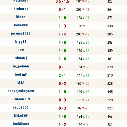
Péter551
0,5 - 1,5
194
-17
123
krehorka
0 - 1
207
-13
264
kicco
1 - 0
183
24
372
Kove800
1 - 3
186
-3
338
josema1020
1 - 4
205
-19
205
fripp88
1 - 0
185
20
283
now
1 - 0
170
15
159
simon j
1 - 0
154
16
163
le_pete66
0 - 1
161
-7
379
leofan5
2 - 1
147
14
210
M4A
0 - 2
167
-20
228
naovejoninguem
1 - 0
149
18
195
BIGMARTIN
0 - 3
173
-24
220
yaco2000
0 - 3
199
-26
227
Mike369
1 - 0
184
15
163
DarkRoast
1 - 2
190
-6
231