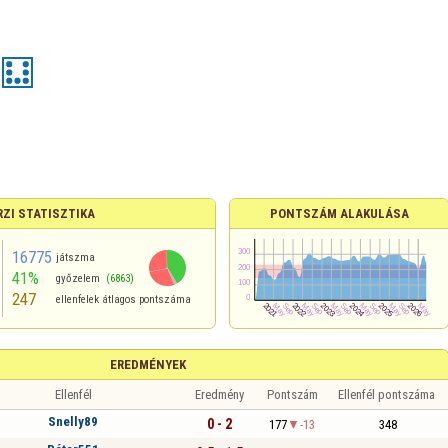
RZI STATISZTIKA
PONTSZÁM ALAKULÁSA
16775
játszma
41%
győzelem
(6863)
247
ellenfelek átlagos pontszáma
EREDMÉNYEK
Ellenfél
Eredmény
Pontszám
Ellenfél pontszáma
Snelly89
0 - 2
177
-13
348