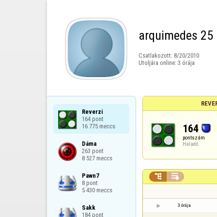
arquimedes 25
Csatlakozott:
8/20/2010
Utoljára online:
3 órája
REVE
Reverzi

164 pont

164
16 775 meccs
pontszám
Dáma

Haladó
263 pont

8 527 meccs
Pawn7



8 pont

5 430 meccs
3 órája
Sakk

184 pont
