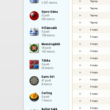
Tegnap
2 361 meccs
Tegnap
Gyors Dáma

0 pont

Tegnap
203 meccs
Tegnap
Villámsakk

2 napja
0 pont

158 meccs
3 napja
Memóriajáték

4 napja
18 pont

4 napja
142 meccs
4 napja
Tőtike

0 pont

4 napja
26 meccs
4 napja
Darts 501

4 napja
47 pont

8 meccs
4 napja
Curling

5 napja
0 pont

7 meccs
5 napja
6 napja
Bullet Sakk
