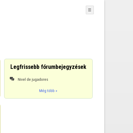
☰
Legfrissebb fórumbejegyzések
Nivel de jugadores

Még több »