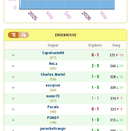


ERGEBNISSE
Gegner
Ergebnis
Rang
Capotraste88
0 - 1
373
-19
(317)
ReLa
2 - 0
344
29
(423)
Charles.Martel
1 - 0
328
16
(324)
escipion
1 - 0
309
19
(364)
momr73
1 - 1
316
-7
(217)
Pucala
0 - 1
325
-9
(482)
PONDY
1 - 0
315
10
(180)
javierbeltrangir
1 - 0
294
21