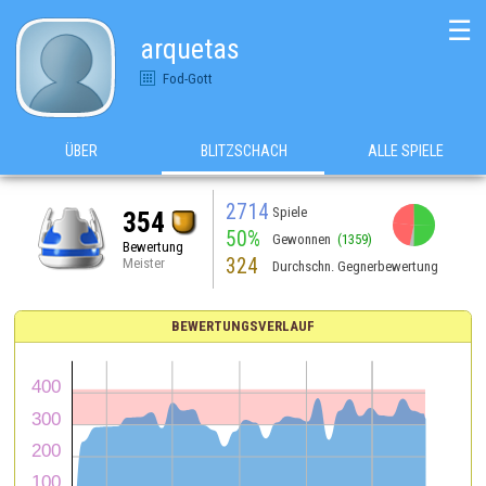
☰
arquetas
Fod-Gott
ÜBER
BLITZSCHACH
ALLE SPIELE
2714
Spiele
354
50%
Gewonnen
(1359)
Bewertung
324
Meister
Durchschn. Gegnerbewertung
BEWERTUNGSVERLAUF