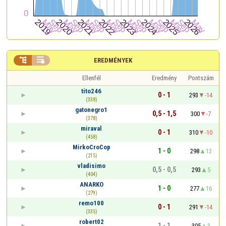


EREDMÉNYEK
Ellenfél
Eredmény
Pontszám
tito246
0 - 1
293
-14
(338)
gatonegro1
0,5 - 1,5
300
-7
(378)
miraval
0 - 1
310
-10
(458)
MirkoCroCop
1 - 0
298
12
(215)
vladisimo
0,5 - 0,5
293
5
(404)
ANARKO
1 - 0
277
16
(279)
remo100
0 - 1
291
-14
(335)
robert02
1 - 1
305
3