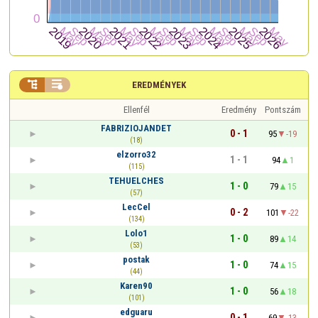


EREDMÉNYEK
Ellenfél
Eredmény
Pontszám
FABRIZIOJANDET
0 - 1
95
-19
(18)
elzorro32
1 - 1
94
1
(115)
TEHUELCHES
1 - 0
79
15
(57)
LecCel
0 - 2
101
-22
(134)
Lolo1
1 - 0
89
14
(53)
postak
1 - 0
74
15
(44)
Karen90
1 - 0
56
18
(101)
edguaru
0 - 1
69
-13