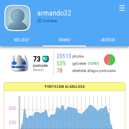
☰
armando32
Fod-Isten
NÉVJEGY
PAWN7
JÁTÉKOK
20513
játszma
73
53%
győzelem
(10787)
pontszám
78
Amatőr
ellenfelek átlagos pontszáma
PONTSZÁM ALAKULÁSA