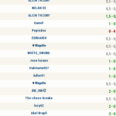
ΛLΙΞΝ THΞORY
0,5 - 0
MILAN 55
0,5 - 0
ΛLΙΞΝ THΞORY
1,5 - 0
GameF
1 - 0
Pepindoo
0 - 4
ZERDAX50
0,5 - 0
⚜️𝕬𝖓𝖌𝖊𝖑𝖎𝖓
0,5 - 0
WHİTE_SWORD.
0,5 - 0
Jose lozano
1 - 0
Habitante007
1 - 0
Adler01
1 - 0
⚜️𝕬𝖓𝖌𝖊𝖑𝖎𝖓
0,5 - 0
d&I_I&b🤢
2 - 0
The-chess-breake
0,5 - 0
lucy62
2 - 0
Abel Brapli
3 - 0