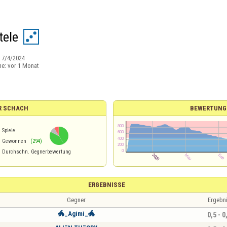
tele
:
7/4/2024
ne:
vor 1 Monat
R SCHACH
BEWERTUNG
Spiele
%
Gewonnen
(294)
Durchschn. Gegnerbewertung
ERGEBNISSE
Gegner
Ergebn
🐲_Agimi_🐲
0,5 - 0