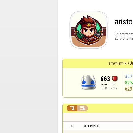
aristo
Beigetreten
Zuletzt onli
STATISTIK FÜ
357
663
82
Bewertung
629
Großmeister


vor 1 Monat