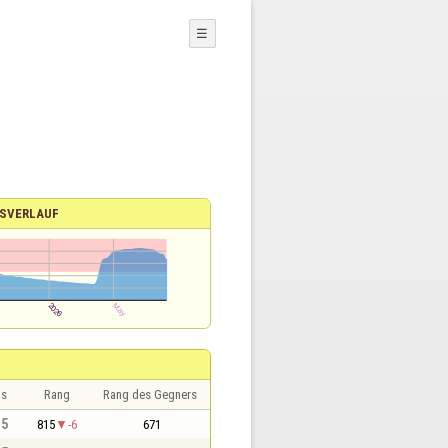
☰
SVERLAUF
is
Rang
Rang des Gegners
,5
815
-6
671