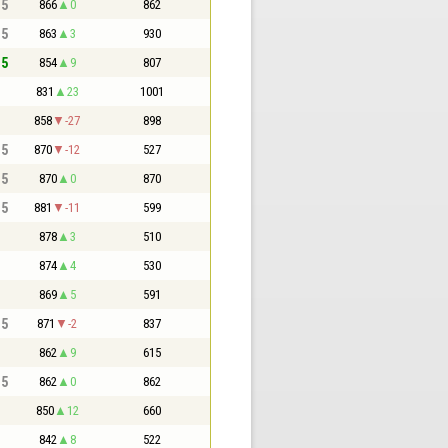
,5
866
0
862
,5
863
3
930
,5
854
9
807
831
23
1001
858
-27
898
,5
870
-12
527
,5
870
0
870
,5
881
-11
599
878
3
510
874
4
530
869
5
591
,5
871
-2
837
862
9
615
,5
862
0
862
850
12
660
842
8
522