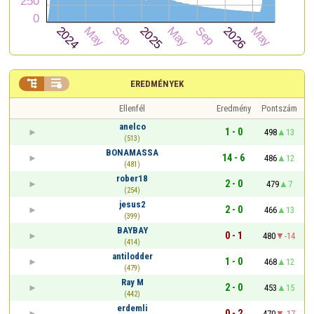


EREDMÉNYEK
Ellenfél
Eredmény
Pontszám
anelco
1 - 0
498
13
(513)
BONAMASSA
14 - 6
486
12
(481)
rober18
2 - 0
479
7
(254)
jesus2
2 - 0
466
13
(399)
BAYBAY
0 - 1
480
-14
(414)
antilodder
1 - 0
468
12
(479)
Ray M
2 - 0
453
15
(442)
erdemli
0 - 2
470
-17