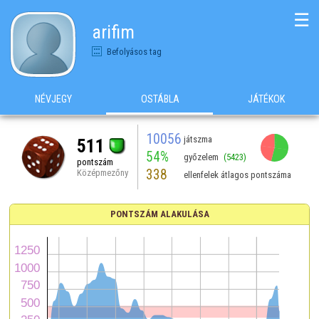
☰
arifim
Befolyásos tag
NÉVJEGY
OSTÁBLA
JÁTÉKOK
10056
játszma
511
54%
győzelem
(5423)
pontszám
338
Középmezőny
ellenfelek átlagos pontszáma
PONTSZÁM ALAKULÁSA