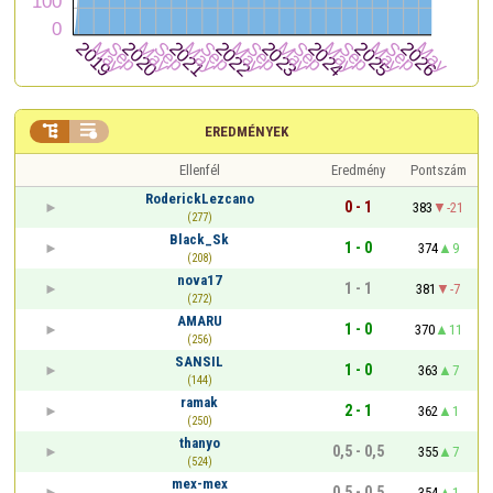


EREDMÉNYEK
Ellenfél
Eredmény
Pontszám
RoderickLezcano
0 - 1
383
-21
(277)
Black_Sk
1 - 0
374
9
(208)
nova17
1 - 1
381
-7
(272)
AMARU
1 - 0
370
11
(256)
SANSIL
1 - 0
363
7
(144)
ramak
2 - 1
362
1
(250)
thanyo
0,5 - 0,5
355
7
(524)
mex-mex
0,5 - 0,5
354
1