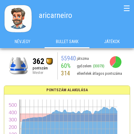
☰
aricarneiro
NÉVJEGY
BULLET SAKK
JÁTÉKOK
55940
játszma
362
60%
győzelem
(33373)
pontszám
314
Mester
ellenfelek átlagos pontszáma
PONTSZÁM ALAKULÁSA