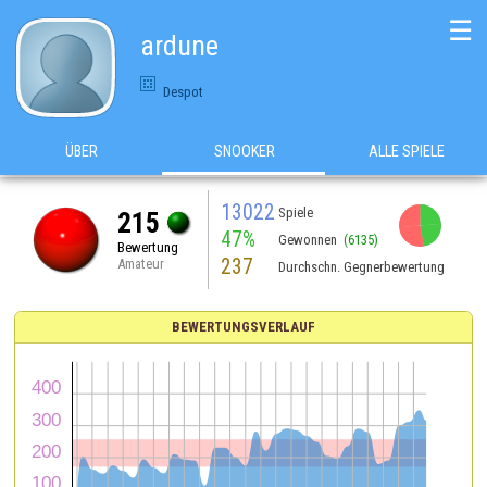
☰
ardune
Despot
ÜBER
SNOOKER
ALLE SPIELE
13022
Spiele
215
47%
Gewonnen
(6135)
Bewertung
237
Amateur
Durchschn. Gegnerbewertung
BEWERTUNGSVERLAUF