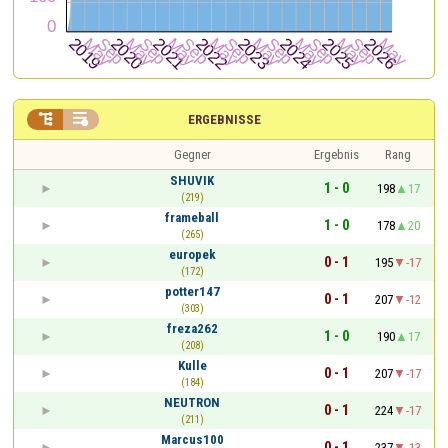


ERGEBNISSE
Gegner
Ergebnis
Rang
SHUVIK
1 - 0
198
17
(219)
frameball
1 - 0
178
20
(265)
europek
0 - 1
195
-17
(172)
potter147
0 - 1
207
-12
(303)
freza262
1 - 0
190
17
(208)
Kulle
0 - 1
207
-17
(184)
NEUTRON
0 - 1
224
-17
(211)
Marcus100
0 - 1
237
-13