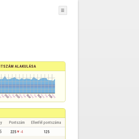
☰
TSZÁM ALAKULÁSA
y
Pontszám
Ellenfél pontszáma
5
225
-4
125