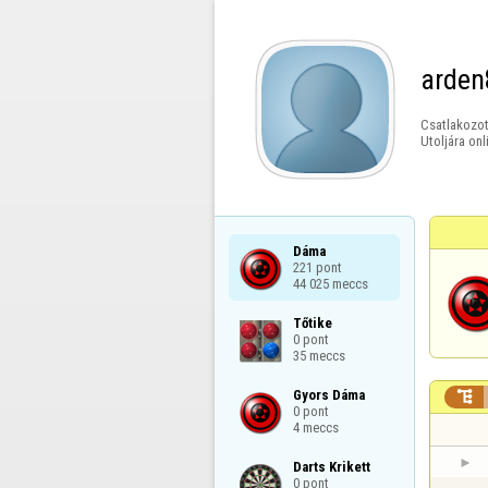
arden
Csatlakozot
Utoljára onl
Dáma

221 pont

44 025 meccs
Tőtike

0 pont

35 meccs
Gyors Dáma


0 pont

4 meccs
Darts Krikett

0 pont
