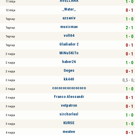
AVELLANA
1 - 0
11 órája
_Water_
0 - 1
12 órája
azzaniv
1 - 0
Tegnap
musicman
2 - 1
Tegnap
volt64
1 - 0
Tegnap
Gladiador 2
0 - 1
Tegnap
MiNuSKiTo
0 - 1
2 napja
haber26
1 - 0
2 napja
Geges
0 - 1
2 napja
kk440
0,5 - 0,
2 napja
cocococococococo
1 - 0
2 napja
Franco Alessandr
0 - 1
3 napja
vetpatron
0 - 1
3 napja
sirchorlexl
1 - 0
3 napja
KURSE
1 - 0
3 napja
meatee
0 - 1
4 napja