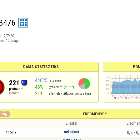
8476
t:
7/7/2011
ine:
12 órája
DÁMA STATISZTIKA
PON
44025
játszma
221
46%
győzelem
(20187)
pontszám
211
Haladó
ellenfelek átlagos pontszáma

EREDMÉNYEK
Ellenfél
Eredmén
nelodani
0,5 - 0,
11 órája