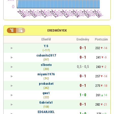


EREDMÉNYEK
Ellenfél
Eredmény
Pontszám
Y.S
0 - 1
232
-14
(~117)
cubanito2017
0 - 1
241
-9
(397)
slbneto
0,5 - 0,5
243
-2
(200)
miyami1976
0 - 1
257
-14
(292)
probasket
0 - 1
275
-18
(242)
qwe1
1 - 0
261
14
(222)
Gabriela1
0 - 1
282
-21
(158)
EDGARJOEL
1 - 0
273
9