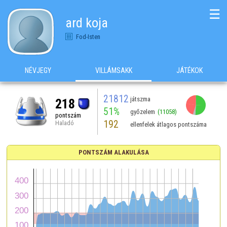
☰
ard koja
Fod-Isten
NÉVJEGY
VILLÁMSAKK
JÁTÉKOK
21812
játszma
218
51%
győzelem
(11058)
pontszám
192
Haladó
ellenfelek átlagos pontszáma
PONTSZÁM ALAKULÁSA