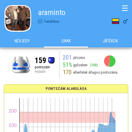
☰
araminto

Fanatikus
NÉVJEGY
SAKK
JÁTÉKOK
201
játszma
159
51%
győzelem
(103)
pontszám
170
Haladó
ellenfelek átlagos pontszáma
PONTSZÁM ALAKULÁSA