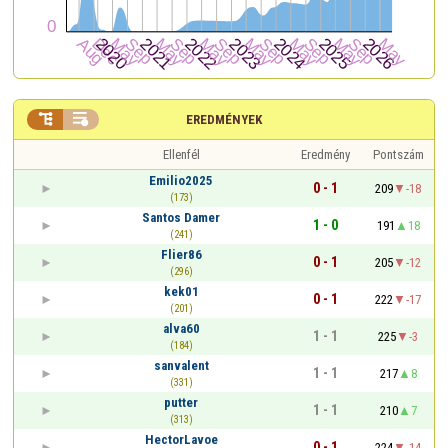


EREDMÉNYEK
Ellenfél
Eredmény
Pontszám
Emilio2025
0 - 1
209
-18
(173)
Santos Damer
1 - 0
191
18
(241)
Flier86
0 - 1
205
-12
(296)
kek01
0 - 1
222
-17
(201)
alva60
1 - 1
225
-3
(184)
sanvalent
1 - 1
217
8
(331)
putter
1 - 1
210
7
(313)
HectorLavoe
0 - 1
224
-14