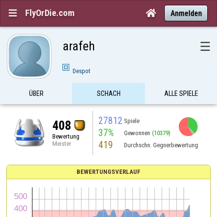
FlyOrDie.com


Anmelden
arafeh
☰
Despot
ÜBER
SCHACH
ALLE SPIELE
27812
Spiele
408
37%
Gewonnen
(10379)
Bewertung
419
Meister
Durchschn. Gegnerbewertung
BEWERTUNGSVERLAUF