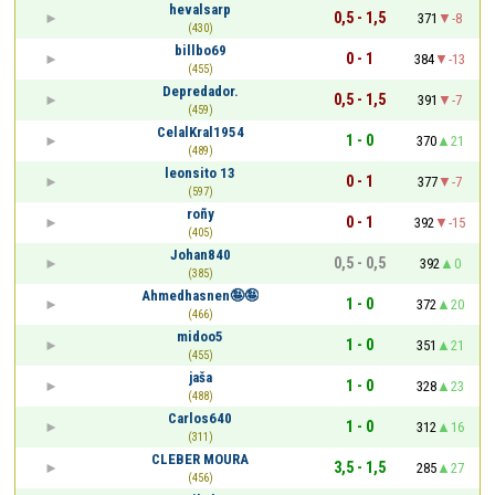
hevalsarp
0,5 - 1,5
371
-8
(430)
billbo69
0 - 1
384
-13
(455)
Depredador.
0,5 - 1,5
391
-7
(459)
CelalKral1954
1 - 0
370
21
(489)
leonsito 13
0 - 1
377
-7
(597)
roñy
0 - 1
392
-15
(405)
Johan840
0,5 - 0,5
392
0
(385)
Ahmedhasnen🤪🤪
1 - 0
372
20
(466)
midoo5
1 - 0
351
21
(455)
jaša
1 - 0
328
23
(488)
Carlos640
1 - 0
312
16
(311)
CLEBER MOURA
3,5 - 1,5
285
27
(456)