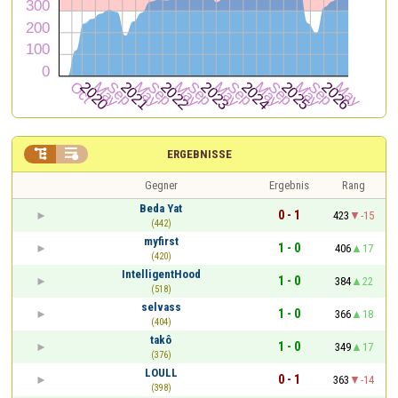


ERGEBNISSE
Gegner
Ergebnis
Rang
Beda Yat
0 - 1
423
-15
(442)
myfirst
1 - 0
406
17
(420)
IntelligentHood
1 - 0
384
22
(518)
selvass
1 - 0
366
18
(404)
takô
1 - 0
349
17
(376)
LOULL
0 - 1
363
-14
(398)