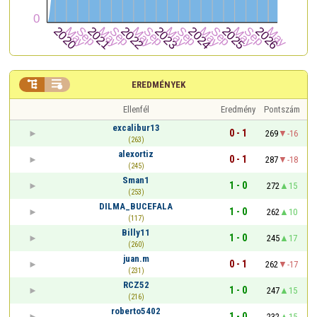


EREDMÉNYEK
Ellenfél
Eredmény
Pontszám
excalibur13
0 - 1
269
-16
(263)
alexortiz
0 - 1
287
-18
(245)
Sman1
1 - 0
272
15
(253)
DILMA_BUCEFALA
1 - 0
262
10
(117)
Billy11
1 - 0
245
17
(260)
juan.m
0 - 1
262
-17
(231)
RCZ52
1 - 0
247
15
(216)
roberto5402
1 - 0
232
15