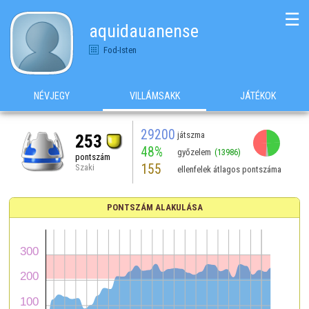
☰
aquidauanense
Fod-Isten
NÉVJEGY
VILLÁMSAKK
JÁTÉKOK
29200
játszma
253
48%
győzelem
(13986)
pontszám
155
Szaki
ellenfelek átlagos pontszáma
PONTSZÁM ALAKULÁSA