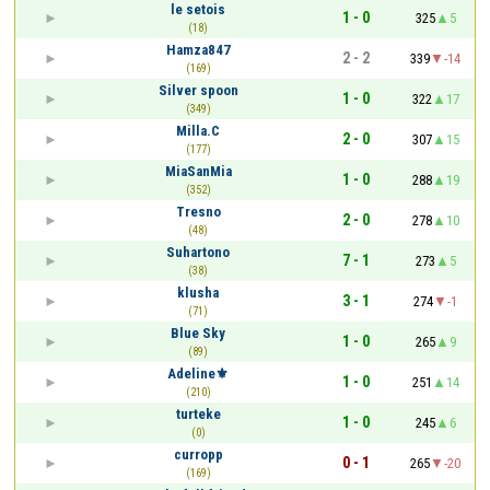
le setois
1 - 0
325
5
(18)
Hamza847
2 - 2
339
-14
(169)
Silver spoon
1 - 0
322
17
(349)
Milla.C
2 - 0
307
15
(177)
MiaSanMia
1 - 0
288
19
(352)
Tresno
2 - 0
278
10
(48)
Suhartono
7 - 1
273
5
(38)
klusha
3 - 1
274
-1
(71)
Blue Sky
1 - 0
265
9
(89)
Adeline⚜
1 - 0
251
14
(210)
turteke
1 - 0
245
6
(0)
curropp
0 - 1
265
-20
(169)