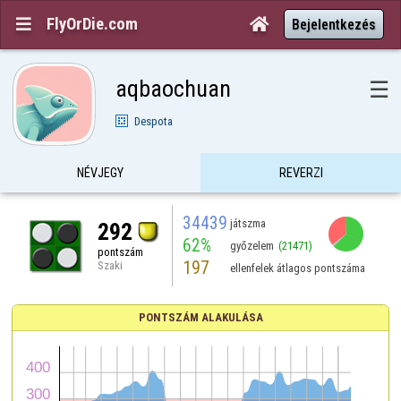
FlyOrDie.com


Bejelentkezés
aqbaochuan
☰
Despota
NÉVJEGY
REVERZI
34439
játszma
292
62%
győzelem
(21471)
pontszám
197
Szaki
ellenfelek átlagos pontszáma
PONTSZÁM ALAKULÁSA