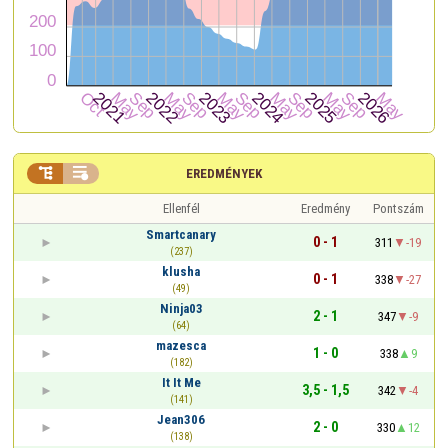


EREDMÉNYEK
Ellenfél
Eredmény
Pontszám
Smartcanary
0 - 1
311
-19
(237)
klusha
0 - 1
338
-27
(49)
Ninja03
2 - 1
347
-9
(64)
mazesca
1 - 0
338
9
(182)
It It Me
3,5 - 1,5
342
-4
(141)
Jean306
2 - 0
330
12
(138)