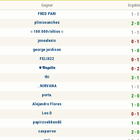
Gegner
Ergebn
FRED PARI
1 - 1
pliniosanchez
2 - 0
☼100.000√oltios☼
1 - 1
josealexis
0 - 1
george jordison
1 - 0
FELIX22
0 - 1
⚜️𝕬𝖓𝖌𝖊𝖑𝖎𝖓
0 - 2
thi
3 - 1
..NIRVANA
1 - 1
porta.
2 - 0
Alejandro Flores
1 - 0
Leo D
0 - 1
papírzsebkendő
1 - 0
casparrov
2 - 0