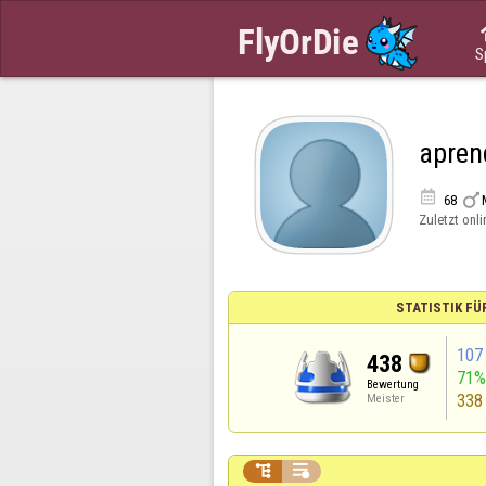
S
apren


68
Zuletzt onli
STATISTIK FÜ
107
438
71
Bewertung
338
Meister

