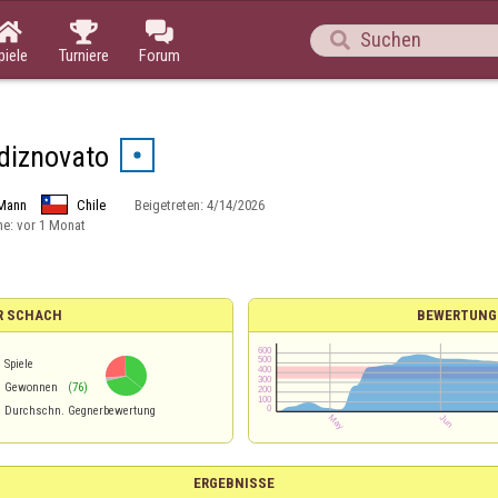




piele
Turniere
Forum
diznovato
Mann
Chile
Beigetreten:
4/14/2026
ne:
vor 1 Monat
R SCHACH
BEWERTUNG
Spiele
%
Gewonnen
(76)
Durchschn. Gegnerbewertung
ERGEBNISSE