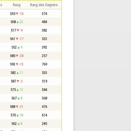
is
Rang
Rang des Gegners
530
-10
374
508
22
484
517
-9
382
561
-17
533
552
9
392
580
-28
257
593
-13
769
582
11
533
587
-5
519
575
12
384
567
8
368
588
-21
476
570
18
614
562
8
285