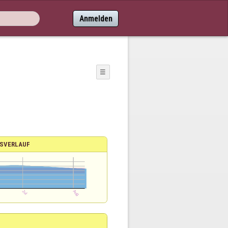
Anmelden
☰
SVERLAUF