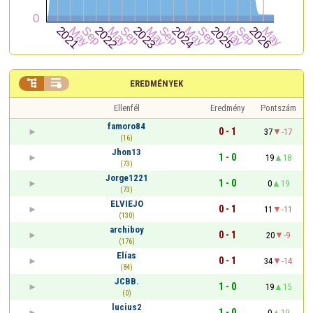


EREDMÉNYEK
Ellenfél
Eredmény
Pontszám
famoro84
0 - 1
37
-17
(16)
Jhon13
1 - 0
19
18
(73)
Jorge1221
1 - 0
0
19
(73)
ELVIEJO
0 - 1
11
-11
(130)
archiboy
0 - 1
20
-9
(176)
Elías
0 - 1
34
-14
(84)
JCBB.
1 - 0
19
15
(0)
lucius2
1 - 0
0
19