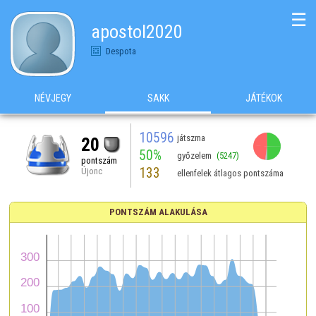
☰
apostol2020
Despota
NÉVJEGY
SAKK
JÁTÉKOK
10596
játszma
20
50%
győzelem
(5247)
pontszám
133
Újonc
ellenfelek átlagos pontszáma
PONTSZÁM ALAKULÁSA