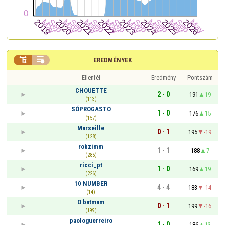


EREDMÉNYEK
Ellenfél
Eredmény
Pontszám
CHOUETTE
2 - 0
191
19
(113)
SÓPROGASTO
1 - 0
176
15
(157)
Marseille
0 - 1
195
-19
(128)
robzimm
1 - 1
188
7
(285)
ricci_pt
1 - 0
169
19
(226)
10 NUMBER
4 - 4
183
-14
(14)
O batmam
0 - 1
199
-16
(199)
paologuerreiro
1 - 0
186
13