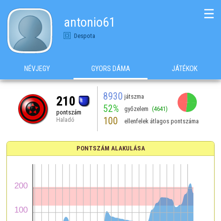
☰
antonio61
Despota
NÉVJEGY
GYORS DÁMA
JÁTÉKOK
8930
játszma
210
52%
győzelem
(4641)
pontszám
100
Haladó
ellenfelek átlagos pontszáma
PONTSZÁM ALAKULÁSA